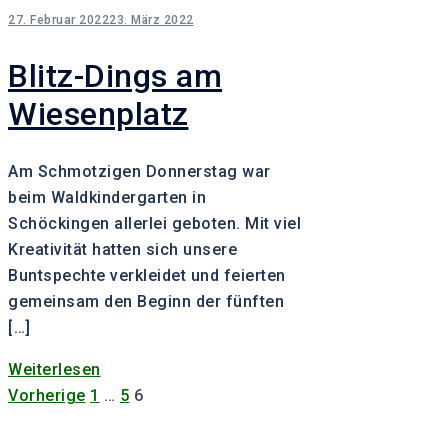
27. Februar 2022
23. März 2022
Blitz-Dings am
Wiesenplatz
Am Schmotzigen Donnerstag war
beim Waldkindergarten in
Schöckingen allerlei geboten. Mit viel
Kreativität hatten sich unsere
Buntspechte verkleidet und feierten
gemeinsam den Beginn der fünften
[…]
Weiterlesen
Seitennummerierung
Vorherige
1
…
5
6
der